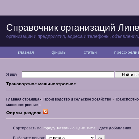
Справочник организаций Лип
организации и предприятия, адреса и телефоны, объявления
главная
фирмы
статьи
пресс-рел
Я ищу:
Транспортное машиностроение
Главная страница
Производство и сельское хозяйство
Транспортно
машиностроение
Фирмы раздела
Сортировать по:
городу
названию
цене
e-mail
дате добавления
Выберите регион: