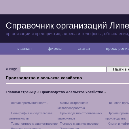
Справочник организаций Лип
организации и предприятия, адреса и телефоны, объявления
главная
фирмы
статьи
пресс-рел
Я ищу:
Производство и сельское хозяйство
Главная страница
Производство и сельское хозяйство
Легкая промышленность
Машиностроение и
Пищевая про
металлообработка
Полиграфия и издательская
Производство строительных
Прочие пром
деятельность
материалов
производства
Транспортное машиностроение
Тяжелое машиностроение
Химия и нефт
Черная металлургия
Электронная