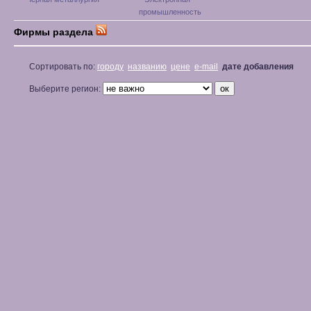
промышленность
Фирмы раздела
Сортировать по:
городу
названию
цене
e-mail
дате добавления
Выберите регион: