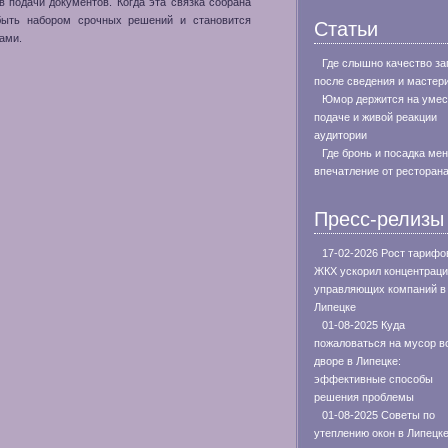
в подачи документов. Когда эта связка собрана
 быть набором срочных решений и становится
Статьи
ами.
Где слышно качество за
после сведения и мастер
Юмор держится на умес
подаче и живой реакции
аудитории
Где бронь и посадка ме
впечатление от ресторан
Пресс-релизы
17-02-2026 Рост тарифо
ЖКХ ускорил концентрац
управляющих компаний в
Липецке
01-08-2025 Куда
пожаловаться на мусор в
дворе в Липецке:
эффективные способы
решения проблемы
01-08-2025 Советы по
утеплению окон в Липецке