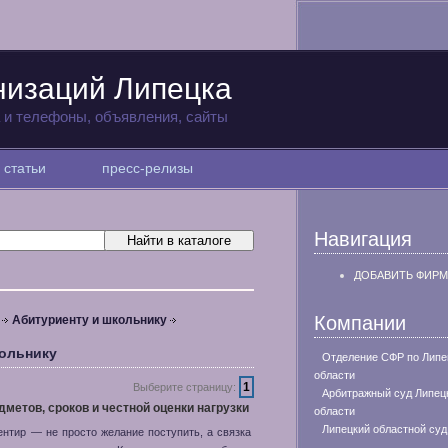
низаций Липецка
а и телефоны, объявления, сайты
статьи
пресс-релизы
Навигация
ДОБАВИТЬ ФИРМ
Компании
Абитуриенту и школьнику
кольнику
Отделение СФР по Липе
области
1
Выберите страницу:
Арбитражный суд Липец
дметов, сроков и честной оценки нагрузки
области
Липецкий областной суд
ентир — не просто желание поступить, а связка