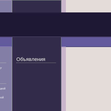
Объявления
У
цкой
кой