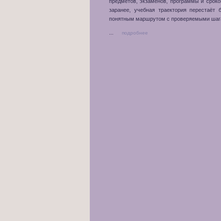
предметов, экзаменов, программы и сроко
заранее, учебная траектория перестаёт
понятным маршрутом с проверяемыми шаг
...
подробнее