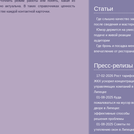
 уточнить режим работы или понять, какая из
но актуальна. В таких справочниках ценность
Статьи
стве каждой контактной карточки.
Где слышно качество за
после сведения и мастер
Юмор держится на умес
подаче и живой реакции
аудитории
Где бронь и посадка ме
впечатление от ресторан
Пресс-релизы
17-02-2026 Рост тарифо
ЖКХ ускорил концентрац
управляющих компаний в
Липецке
01-08-2025 Куда
пожаловаться на мусор в
дворе в Липецке:
эффективные способы
решения проблемы
01-08-2025 Советы по
утеплению окон в Липецке