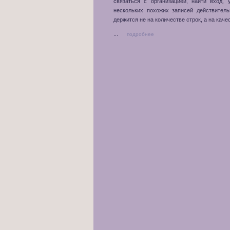
связаться с организацией, найти вход,
нескольких похожих записей действитель
держится не на количестве строк, а на каче
...
подробнее