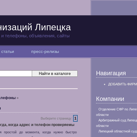
низаций Липецка
а и телефоны, объявления, сайты
статьи
пресс-релизы
Навигация
ДОБАВИТЬ ФИРМ
Компании
телефоны
ы
Отделение СФР по Липе
области
1
Выберите страницу:
Арбитражный суд Липец
огда, когда адрес и телефон проверяемы
области
Липецкий областной суд
я простой до момента, когда нужно быстро