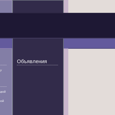
Объявления
У
цкой
кой