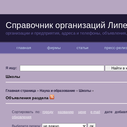
Справочник организаций Лип
организации и предприятия, адреса и телефоны, объявления
главная
фирмы
статьи
пресс-рел
Я ищу:
Школы
Главная страница
Наука и образование
Школы
Объявления раздела
Сортировать по:
городу
названию
цене
e-mail
дате добав
обновления
Выберите регион: