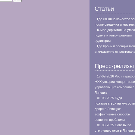
Статьи
Где слышно качество за
после сведения и мастер
Юмор держится на умес
подаче и живой реакции
аудитории
Где бронь и посадка ме
впечатление от ресторан
Пресс-релизы
17-02-2026 Рост тарифо
ЖКХ ускорил концентрац
управляющих компаний в
Липецке
01-08-2025 Куда
пожаловаться на мусор в
дворе в Липецке:
эффективные способы
решения проблемы
01-08-2025 Советы по
утеплению окон в Липецке