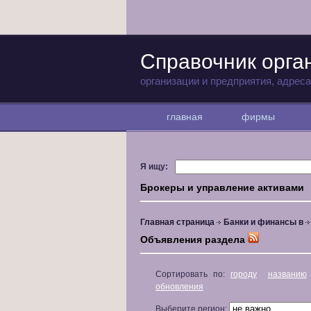
Справочник орга
организации и предприятия, адрес
главная
фирмы
Я ищу:
Брокеры и управление активами
Главная страница
Банки и финансы в
Объявления раздела
Сортировать по:
городу
названию
обновления
Выберите регион: