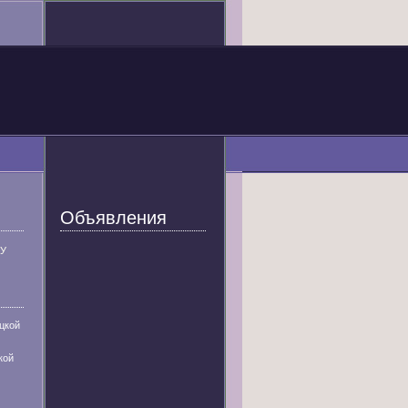
Объявления
У
цкой
кой