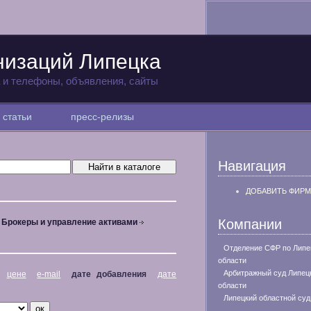
низаций Липецка
а и телефоны, объявления, сайты
статьи
пресс-релизы
Навигация
ДОБАВИТЬ ФИРМ
Компании
Брокеры и управление активами
Отделение СФР по Липе
области
Арбитражный суд Липец
цене
e-mail
дате добавления
дате
области
Липецкий областной суд