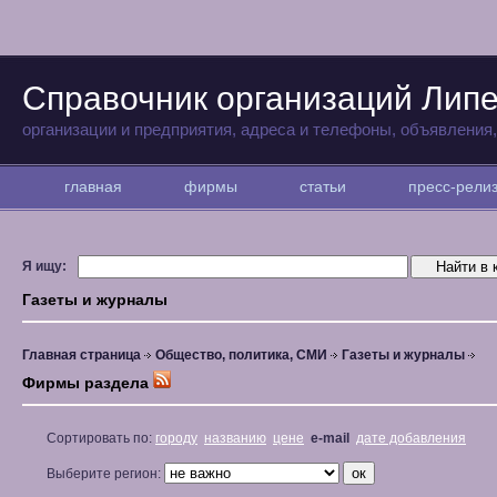
Справочник организаций Лип
организации и предприятия, адреса и телефоны, объявления
главная
фирмы
статьи
пресс-рел
Я ищу:
Газеты и журналы
Главная страница
Общество, политика, СМИ
Газеты и журналы
Фирмы раздела
Сортировать по:
городу
названию
цене
e-mail
дате добавления
Выберите регион: